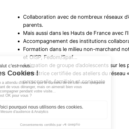
Collaboration avec de nombreux réseaux d’e
parents.
Mais aussi dans les Hauts de France avec l’
Accompagnement des institutions collabora
Formation dans le milieu non-marchand no
et OISP, Fedom/Spaf…
Animation de groupe d’adolescents sur les 
Formatrice certifiée des ateliers du réseau 
personnelle, familiale et conjugale